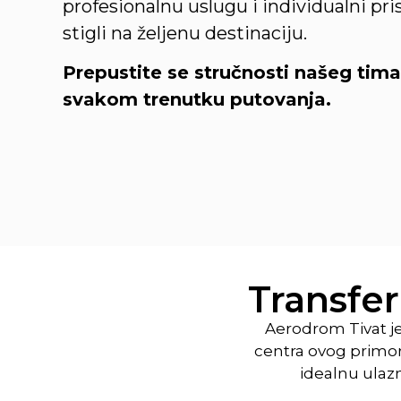
profesionalnu uslugu i individualni pri
stigli na željenu destinaciju.
Prepustite se stručnosti našeg tima 
svakom trenutku putovanja.
Transfe
Aerodrom Tivat j
centra ovog primor
idealnu ulazn