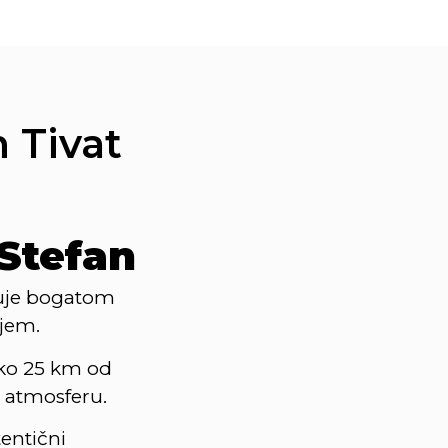
 Tivat
 Stefan
juje bogatom
ajem.
ko 25 km od
u atmosferu.
entični