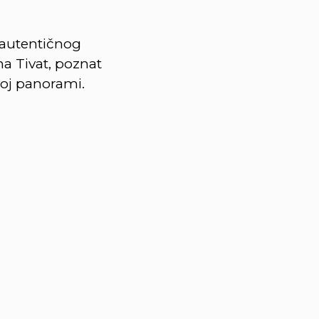
i autentičnog
a Tivat, poznat
ivoj panorami.