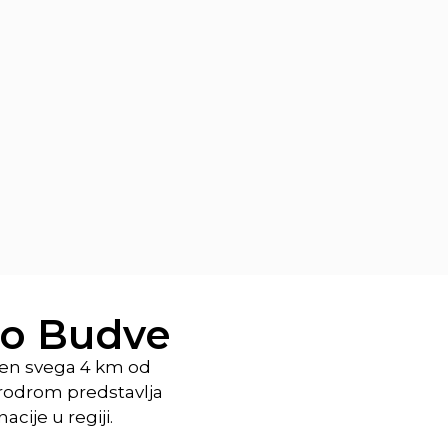
do Budve
jen svega 4 km od
erodrom predstavlja
cije u regiji.