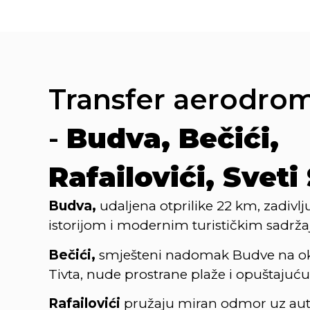
Transfer aerodrom
-
Budva, Bečići,
Rafailovići, Sveti
Budva,
udaljena otprilike 22 km, zadivl
istorijom i modernim turističkim sadrž
Bečići,
smješteni nadomak Budve na o
Tivta, nude prostrane plaže i opuštajuć
Rafailovići
pružaju miran odmor uz aut