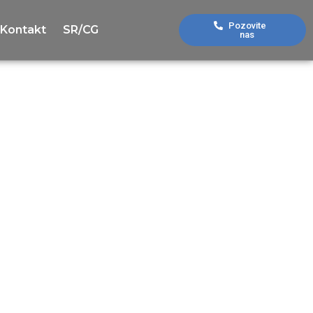
Pozovite
Kontakt
SR/CG
nas
oma Tivat
rodroma
ižan. Na
osmijehom,
om čitavog