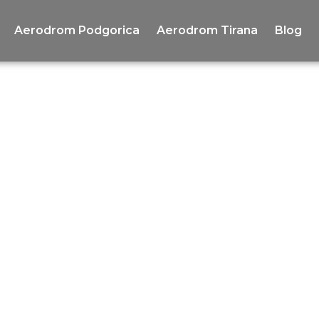
Aerodrom Podgorica
Aerodrom Tirana
Blog
a i do aerodr
e pouzdan i udoban transfer u Crnoj Gori od ae
Tivat?
ond transferom, Vaš dolazak je siguran i bezbr
 u Tivtu, naši iskusni vozači dočekuju Vas sa 
, klimatizovana vozila osiguravaju komfor tok