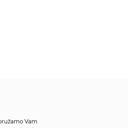
putovanja.
o, pružamo Vam